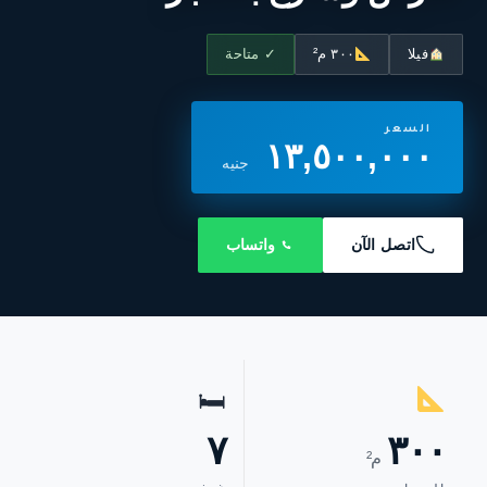
فيلا
٣٠٠ م²
✓ متاحة
السعر
١٣,٥٠٠,٠٠٠
جنيه
اتصل الآن
واتساب
🛏
٧
٣٠٠
م²