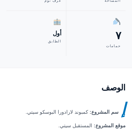
المساحة
غرف نوم
٧
أول
الطابق
حمامات
الوصف
إ
سم المشروع:
كمبوند لارادورا البوسكو سيتي
.
موقع المشروع:
المستقبل سيتي
.